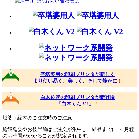
新登場
卒塔婆用の印刷プリンタが新しく
より使い易く、美しく、そして静かに
！
新登場
白木位牌の印刷プリンタが新登場
「白木くん V2」
！
塔婆・経木のご注文時のご注意
施餓鬼会やお彼岸前はご注文が集中し、納品までに1ヶ月程
のお時間がかかることが想定されます。